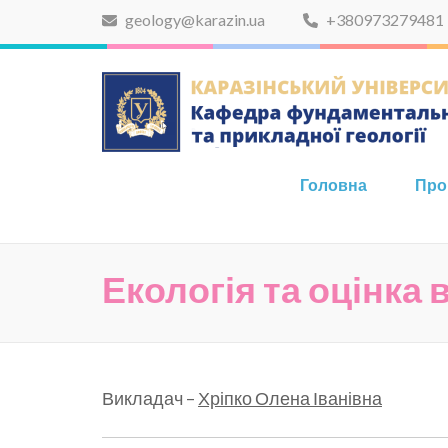
Skip
geology@karazin.ua
+380973279481
to
content
(Press
Enter)
Головна
Про
Екологія та оцінка
Викладач –
Хріпко Олена Іванівна