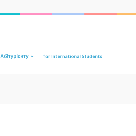
а прикладної геології
ту
Абітурієнту
for International Students