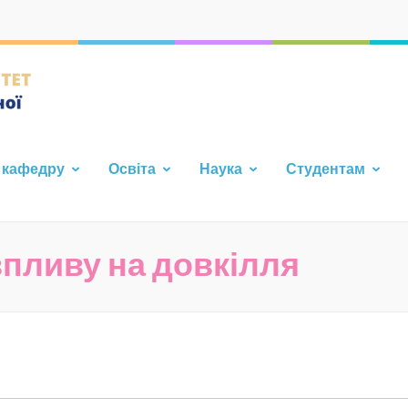
Кафедра фундаментальної т
Каразінського Університе
 кафедру
Освіта
Наука
Студентам
 впливу на довкілля