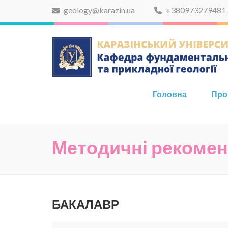
Skip
geology@karazin.ua
+380973279481
to
content
(Press
Enter)
Головна
Про
Методичні рекоменд
БАКАЛАВР