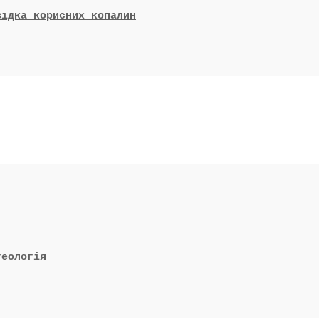
відка корисних копалин
геологія