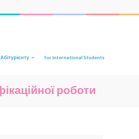
а прикладної геології
ту
Абітурієнту
for International Students
фікаційної роботи