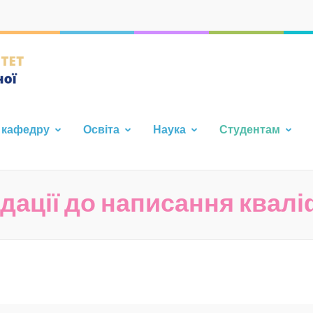
Кафедра фундаментальної т
Каразінського Університе
 кафедру
Освіта
Наука
Студентам
ації до написання квалі