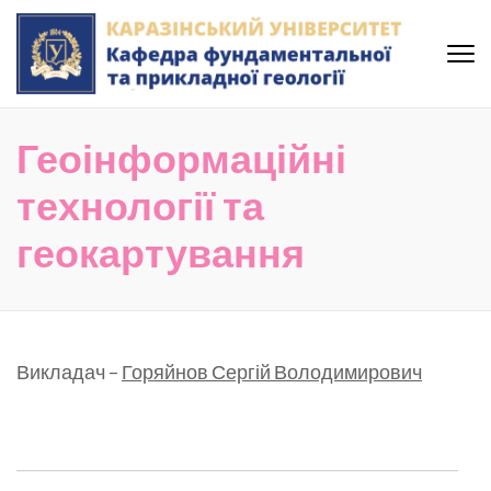
Skip
to
content
(Press
Кафедра фундаментальної
Enter)
та прикладної геології
Геоінформаційні
Каразінського Університету
технології та
геокартування
Викладач –
Горяйнов Сергій Володимирович