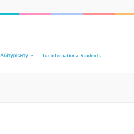
а прикладної геології
ту
Абітурієнту
for International Students