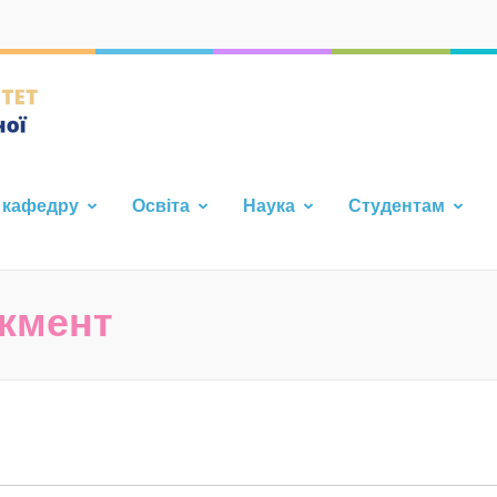
Кафедра фундаментальної т
Каразінського Університе
 кафедру
Освіта
Наука
Студентам
джмент