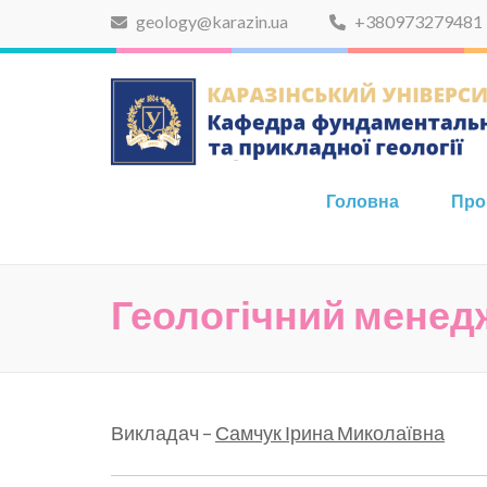
Skip
geology@karazin.ua
+380973279481
to
content
(Press
Enter)
Головна
Про
Геологічний мене
Викладач –
Самчук Ірина Миколаївна