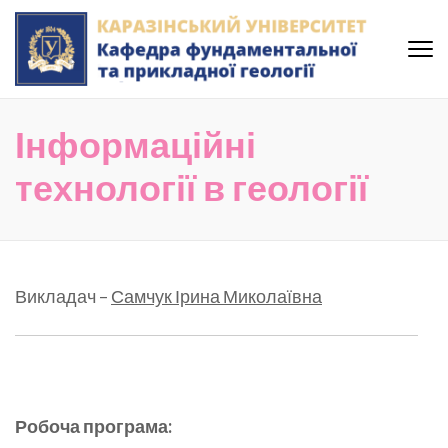
Skip
to
content
(Press
Кафедра фундаментальної
Enter)
та прикладної геології
Інформаційні
Каразінського Університету
технології в геології
Викладач –
Самчук Ірина Миколаївна
Робоча програма: