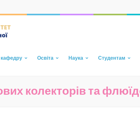
Кафедра фундаментальної т
Каразінського Університе
 кафедру
Освіта
Наука
Студентам
вих колекторів та флюїд