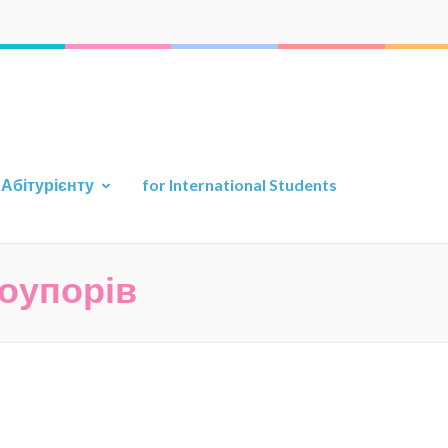
а прикладної геології
ту
Абітурієнту
for International Students
оупорів