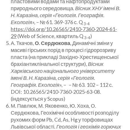
пластовими водами та нафтопродуктами
природнього середовища.
Вісник ХНУ імені В.
Н. Каразіна,
cерія «Геологія. Географія.
Екологія»,
– № 61. 369-376 с. Q
3-4
https://doi.org/10.26565/2410-7360-2024-61-
29
(Web of Science, квартиль Q
)
3-4
А. Ткачов,
О. Сердюкова
, Динамічні зміни у
масиві гірських порід в процесі гідророзриву
пласта (на прикладі Західно-Хрестищенської
брахіантиклінальної структури),
Вісник
Харківського національного університету
імені В. Н. Каразіна, cерія «Геологія.
Географія. Екологія»,
– – № 63. 102 – 112 с.
DOI: 10.26565/2410-7360-2025-63-08.
(індексується у Scopus)
М. Павлюк, М. Яковенко, Ю. Хоха, О.
Сердюкова, Геохімічні особливості розподілу
рухомих форм Pb, Cd, As, Hg у торфовищах
Львівської області.
Геологія і геохімія горючих