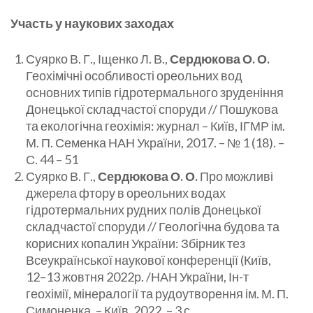
Участь у наукових заходах
Суярко В. Г., Іщенко Л. В.,
Сердюкова О. О.
Геохімічні особливості ореольних вод
основних типів гідротермального зруденіння
Донецької складчастої споруди // Пошукова
та екологічна геохімія: журнал – Київ, ІГМР ім.
М. П. Семенка НАН України, 2017. – № 1 (18). –
С. 44 – 51
Суярко В. Г.,
Сердюкова О. О.
Про можливі
джерела фтору в ореольних водах
гідротермальних рудних полів Донецької
складчастої споруди // Геологічна будова та
корисних копалин України: Збірник тез
Всеукраїнської наукової конференції (Київ,
12–13 жовтня 2022р. /НАН України, Ін-т
геохімії, мінералогії та рудоутворення ім. М. П.
Симоненка, – Київ, 2022. – 3 с.