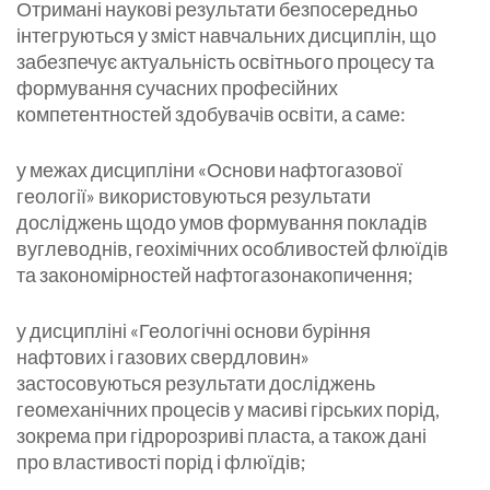
Отримані наукові результати безпосередньо
інтегруються у зміст навчальних дисциплін, що
забезпечує актуальність освітнього процесу та
формування сучасних професійних
компетентностей здобувачів освіти, а саме:
у межах дисципліни «Основи нафтогазової
геології» використовуються результати
досліджень щодо умов формування покладів
вуглеводнів, геохімічних особливостей флюїдів
та закономірностей нафтогазонакопичення;
у дисципліні «Геологічні основи буріння
нафтових і газових свердловин»
застосовуються результати досліджень
геомеханічних процесів у масиві гірських порід,
зокрема при гідророзриві пласта, а також дані
про властивості порід і флюїдів;