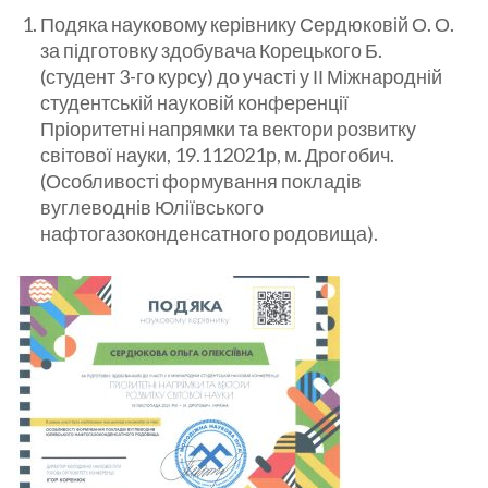
Подяка науковому керівнику Сердюковій О. О.
за підготовку здобувача Корецького Б.
(студент 3-го курсу) до участі у ІІ Міжнародній
студентській науковій конференції
Пріоритетні напрямки та вектори розвитку
світової науки, 19.112021р, м. Дрогобич.
(Особливості формування покладів
вуглеводнів Юліївського
нафтогазоконденсатного родовища).