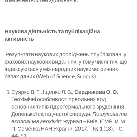
компетентностей здобувачів.
Наукова діяльність та публікаційна
активність
Результати наукових досліджень опубліковані у
фахових наукових виданнях, у тому числі тих, що
індексуються у міжнародних наукометричних
базах даних (Web of Science, Scopus).
Суярко В. Г., Іщенко Л. В.,
Сердюкова О. О.
Геохімічні особливості ореольних вод
основних типів гідротермального зруденіння
Донецької складчастої споруди.
Пошукова та
екологічна геохімія
: журнал – Київ, ІГМР ім. М.
П. Семенка НАН України, 2017. – № 1 (18). – С.
44–51.