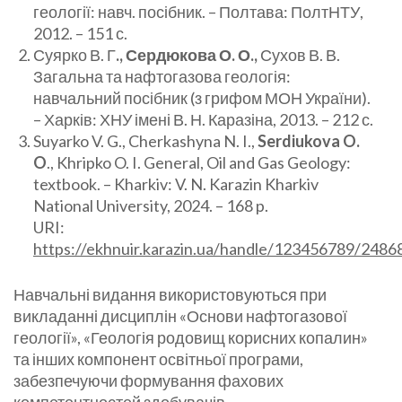
геології: навч. посібник. – Полтава: ПолтНТУ,
2012. – 151 с.
Суярко В. Г
., Сердюкова О. О.,
Сухов В. В.
Загальна та нафтогазова геологія:
навчальний посібник (з грифом МОН України).
– Харків: ХНУ імені В. Н. Каразіна, 2013. – 212 с.
Suyarko V. G., Cherkashyna N. I.,
Serdiukova O.
O
., Khripko O. I. General, Oil and Gas Geology:
textbook. – Kharkiv: V. N. Karazin Kharkiv
National University, 2024. – 168 p.
URI:
https://ekhnuir.karazin.ua/handle/123456789/2486
Навчальні видання використовуються при
викладанні дисциплін «Основи нафтогазової
геології», «Геологія родовищ корисних копалин»
та інших компонент освітньої програми,
забезпечуючи формування фахових