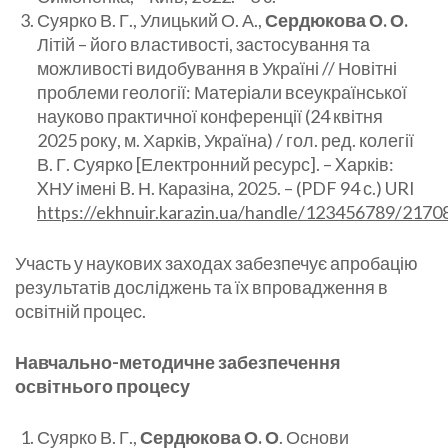
Суярко В. Г., Улицький О. А.,
Сердюкова О. О.
Літій – його властивості, застосування та
можливості видобування в Україні // Новітні
проблеми геології: Матеріали всеукраїнської
науково практичної конференції (24 квітня
2025 року, м. Харків, Україна) / гол. ред. колегії
В. Г. Суярко [Електронний ресурс]. – Xарків:
XНУ імені B. Н. Каразіна, 2025. – (PDF 94 с.) URI
https://ekhnuir.karazin.ua/handle/123456789/2170
Участь у наукових заходах забезпечує апробацію
результатів досліджень та їх впровадження в
освітній процес.
Навчально-методичне забезпечення
освітнього процесу
Суярко В. Г.,
Сердюкова О. О
. Основи