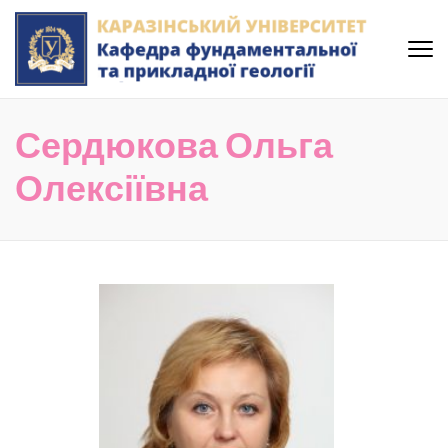
Skip
to
content
(Press
Кафедра фундаментальної
Enter)
та прикладної геології
Сердюкова Ольга
Каразінського Університету
Олексіївна