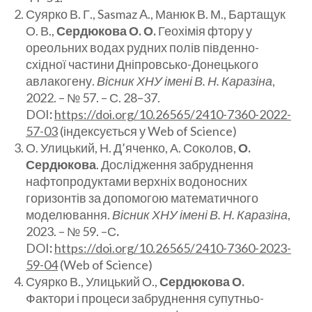
Суярко В. Г., Sasmaz A., Манюк В. М., Бартащук
О. В.,
Сердюкова О. О.
Геохімія фтору у
ореольних водах рудних полів південно-
східної частини Дніпровсько-Донецького
авлакогену.
Вісник ХНУ імені В. Н. Каразіна
,
2022. – № 57. – С. 28–37.
DOI
:
https://doi.org/10.26565/2410-7360-2022-
57-03
(індексується у Web of Science)
О. Улицький, Н. Д’яченко, А. Соколов,
О.
Сердюкова
. Дослідження забруднення
нафтопродуктами верхніх водоносних
горизонтів за допомогою математичного
моделювання.
Вісник ХНУ імені В. Н. Каразіна
,
2023. – № 59. –С
.
DOI
:
https://doi.org/10.26565/2410-7360-2023-
59-04
(Web of Science)
Суярко В., Улицький О.,
Сердюкова О.
Фактори і процеси забруднення супутньо-