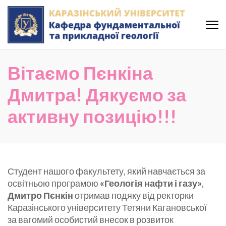
Skip
to
content
(Press
Кафедра фундаментальної
Enter)
та прикладної геології
Вітаємо Пєнкіна
Каразінського Університету
Дмитра! Дякуємо за
активну позицію!!!
Студент нашого факультету, який навчається за
освітньою програмою
«Геологія нафти і газу»
,
Дмитро Пєнкін
отримав подяку від ректорки
Каразінського університету Тетяни Кагановської
за вагомий особистий внесок в розвиток