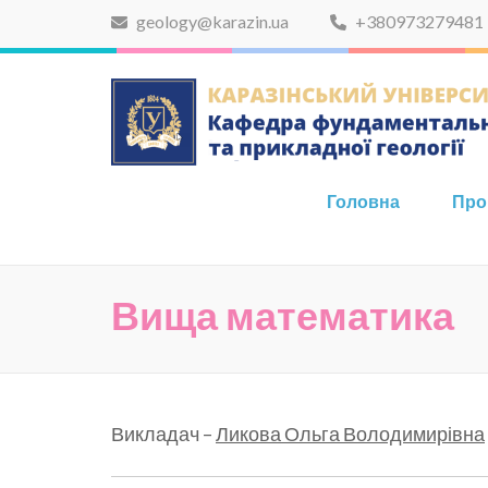
Skip
geology@karazin.ua
+380973279481
to
content
(Press
Enter)
Головна
Про
Вища математика
Викладач –
Ликова Ольга Володимирівна