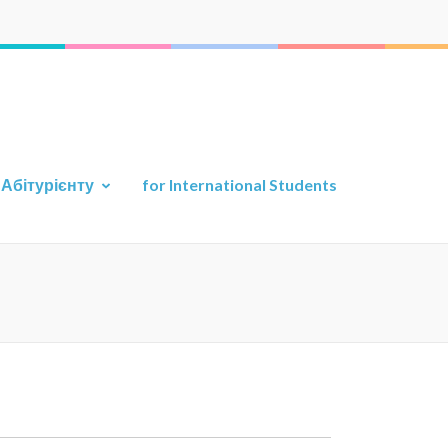
а прикладної геології
ту
Абітурієнту
for International Students