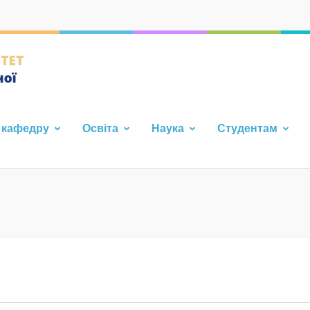
Кафедра фундаментальної т
Каразінського Університе
 кафедру
Освіта
Наука
Студентам