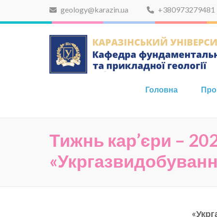
Skip
geology@karazin.ua
+380973279481
to
content
(Press
Enter)
Головна
Про
Тижнь кар’єри – 202
«Укргазвидобуванн
«Укрг