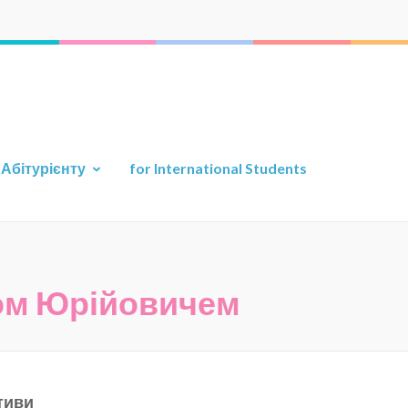
а прикладної геології
ту
Абітурієнту
for International Students
ом Юрійовичем
тиви