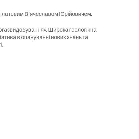
» Філатовим В’ячеславом Юрійовичем.
кргазвидобування». Широка геологічна
ціатива в опануванні нових знань та
і.