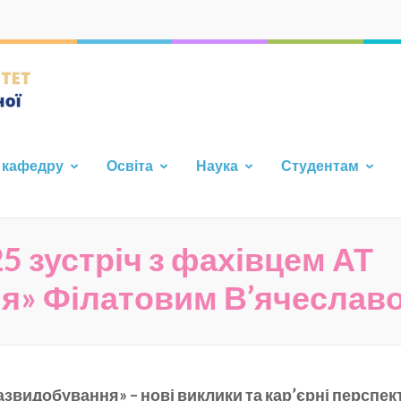
Кафедра фундаментальної т
Каразінського Університе
 кафедру
Освіта
Наука
Студентам
5 зустріч з фахівцем АТ
я» Філатовим В’ячеслав
азвидобування» – нові виклики та кар’єрні перспек