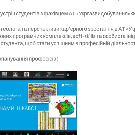
 зустріч студентів з фахівцем АТ «Укргазвидобування
геолога та перспективи кар’єрного зростання в АТ «У
ових програмних комплексів, soft-skills та особиста іні
тудента, щоб стати успішним в професійній діяльност
 опанування професією!