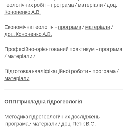
геологічних робіт –
програма
/ матеріали /
доц.
Кононенко А.В.
Економічна геологія –
програма
/
матеріали
/
доц. Кононенко А.В.
Професійно-орієнтований практикум – програма
/ матеріали /
Підготовка кваліфікаційної роботи – програма /
матеріали
ОПП Прикладна гідрогеологія
Методика гідрогеологічних досліджень –
програма
/ матеріали /
доц. Петік В.О.