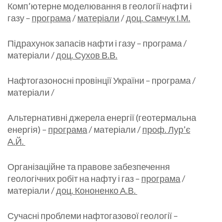
Комп’ютерне моделювання в геології нафти і
газу –
програма
/
матеріали
/
доц. Самчук І.М.
Підрахунок запасів нафти і газу – програма /
матеріали /
доц. Сухов В.В.
Нафтогазоносні провінції України – програма /
матеріали /
Альтернативні джерела енергії (геотермальна
енергія) –
програма
/ матеріали /
проф. Лур’є
А.Й.
Організаційне та правове забезпечення
геологічних робіт на нафту і газ –
програма
/
матеріали /
доц. Кононенко А.В.
Сучасні проблеми нафтогазової геології –