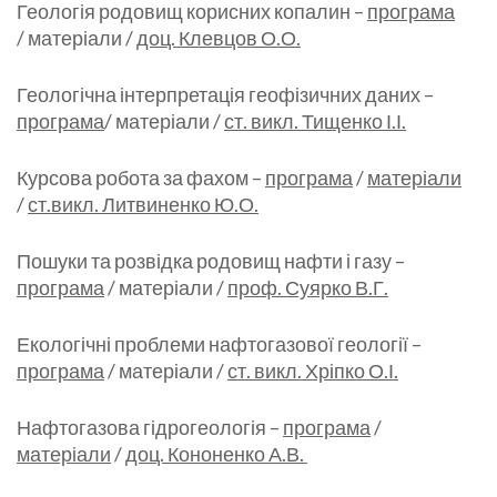
Геологія родовищ корисних копалин –
програма
/ матеріали /
доц. Клевцов О.О.
Геологічна інтерпретація геофізичних даних –
програма
/ матеріали /
ст. викл. Тищенко І.І.
Курсова робота за фахом –
програма
/
матеріали
/
ст.викл. Литвиненко Ю.О.
Пошуки та розвідка родовищ нафти і газу –
програма
/ матеріали /
проф. Суярко В.Г.
Екологічні проблеми нафтогазової геології –
програма
/ матеріали /
ст. викл. Хріпко О.І.
Нафтогазова гідрогеологія –
програма
/
матеріали
/
доц. Кононенко А.В.