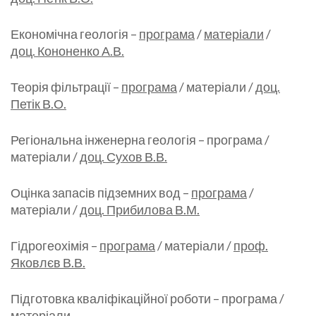
Економічна геологія –
програма
/
матеріали
/
доц. Кононенко А.В.
Теорія фільтрації –
програма
/ матеріали /
доц.
Петік В.О.
Регіональна інженерна геологія – програма /
матеріали /
доц. Сухов В.В.
Оцінка запасів підземних вод –
програма
/
матеріали /
доц. Прибилова В.М.
Гідрогеохімія –
програма
/ матеріали /
проф.
Яковлєв В.В.
Підготовка кваліфікаційної роботи – програма /
матеріали