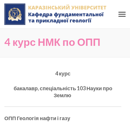
Skip
to
content
(Press
Кафедра фундаментальної
Enter)
та прикладної геології
4 курс НМК по ОПП
Каразінського Університету
4 курс
бакалавр, спеціальність 103 Науки про
Землю
ОПП Геологія нафти і газу