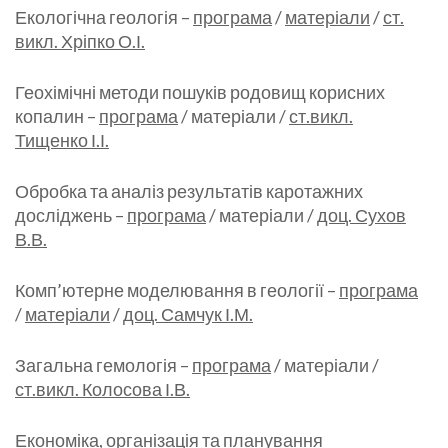
Екологічна геологія –
програма
/
матеріали
/
ст.
викл. Хріпко О.І.
Геохімічні методи пошуків родовищ корисних
копалин –
програма
/ матеріали /
ст.викл.
Тищенко І.І.
Обробка та аналіз результатів каротажних
досліджень –
програма
/ матеріали /
доц. Сухов
В.В.
Комп’ютерне моделювання в геології –
програма
/
матеріали
/
доц. Самчук І.М.
Загальна гемологія –
програма
/ матеріали /
ст.викл. Колосова І.В.
Економіка, організація та планування