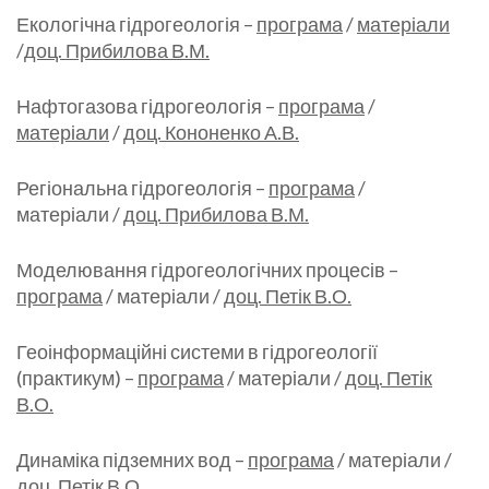
Екологічна гідрогеологія –
програма
/
матеріали
/
доц. Прибилова В.М.
Нафтогазова гідрогеологія –
програма
/
матеріали
/
доц. Кононенко А.В.
Регіональна гідрогеологія –
програма
/
матеріали /
доц. Прибилова В.М.
Моделювання гідрогеологічних процесів –
програма
/ матеріали /
доц. Петік В.О.
Геоінформаційні системи в гідрогеології
(практикум) –
програма
/ матеріали /
доц. Петік
В.О.
Динаміка підземних вод –
програма
/ матеріали /
доц. Петік В.О.