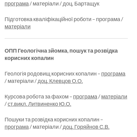
програма
/ матеріали / доц. Бартащук
Підготовка кваліфікаційної роботи – програма /
матеріали
ОПП Геологічна зйомка, пошук та розвідка
корисних копалин
Геологія родовищ корисних копалин –
програма
/ матеріали /
доц. Клевцов О.О.
Курсова робота за фахом –
програма
/
матеріали
/
ст.викл. Литвиненко Ю.О.
Пошуки та розвідка корисних копалин –
програма
/ матеріали /
доц. Горяйнов С.В.